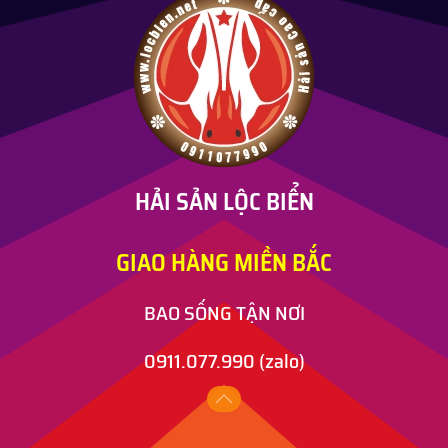
HẢI SẢN LỘC BIỂN
GIAO HÀNG MIỀN BẮC
BAO SỐNG TẬN NƠI
0911.077.990
(zalo)