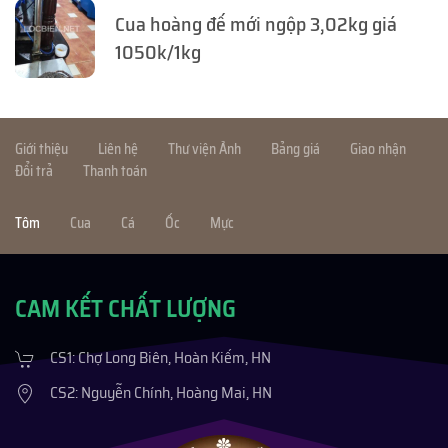
Cua hoàng đế mới ngộp 3,02kg giá
1050k/1kg
Giới thiệu
Liên hệ
Thư viện Ảnh
Bảng giá
Giao nhận
Đổi trả
Thanh toán
Tôm
Cua
Cá
Ốc
Mực
CAM KẾT CHẤT LƯỢNG
CS1: Chợ Long Biên, Hoàn Kiếm, HN
CS2: Nguyễn Chính, Hoàng Mai, HN