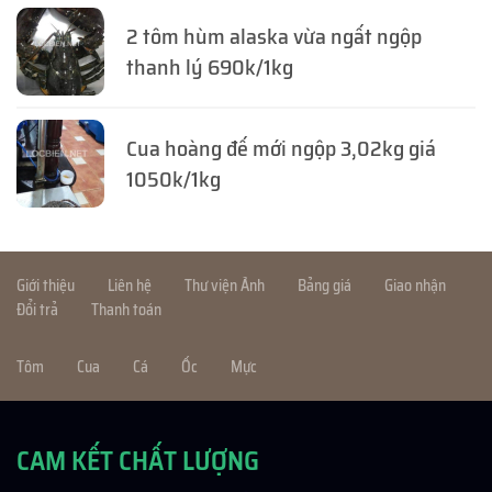
2 tôm hùm alaska vừa ngất ngộp
thanh lý 690k/1kg
Cua hoàng đế mới ngộp 3,02kg giá
1050k/1kg
Giới thiệu
Liên hệ
Thư viện Ảnh
Bảng giá
Giao nhận
Đổi trả
Thanh toán
Tôm
Cua
Cá
Ốc
Mực
CAM KẾT CHẤT LƯỢNG