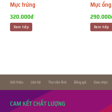
Mực trứng
Mực ống
320.000đ
290.000
Xem tiếp
Xem tiếp
Giới thiệu
Liên hệ
Thư viện Ảnh
Bảng giá
Giao nhận
CAM KẾT CHẤT LƯỢNG