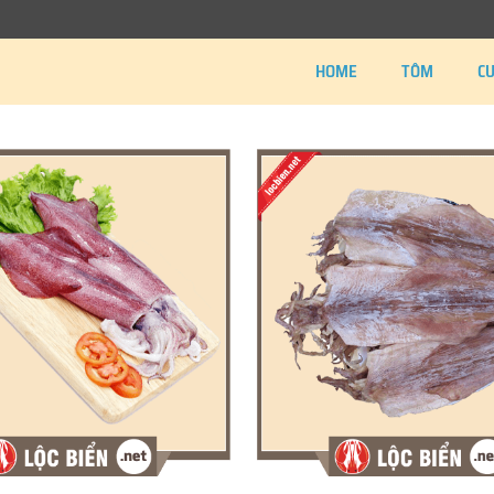
HOME
TÔM
C