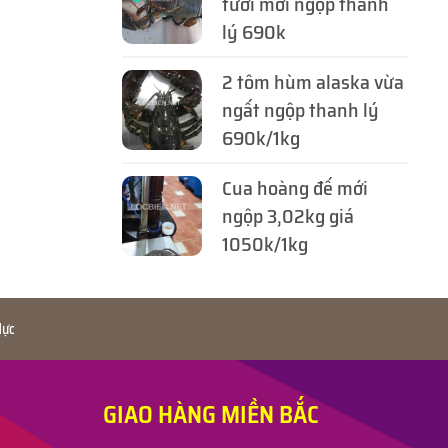
tươi mới ngộp thanh
lý 690k
2 tôm hùm alaska vừa
ngất ngộp thanh lý
690k/1kg
Cua hoàng đế mới
ngộp 3,02kg giá
1050k/1kg
ực
GIAO HÀNG MIỀN BẮC