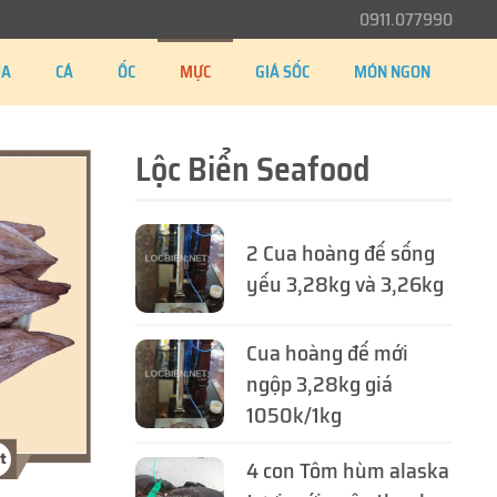
0911.077990
UA
CÁ
ỐC
MỰC
GIÁ SỐC
MÓN NGON
Lộc Biển Seafood
2 Cua hoàng đế sống
yếu 3,28kg và 3,26kg
Cua hoàng đế mới
ngộp 3,28kg giá
1050k/1kg
4 con Tôm hùm alaska