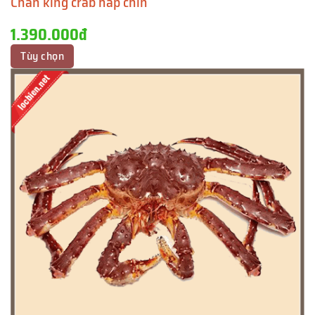
Chân king crab hấp chín
1.390.000đ
Tùy chọn