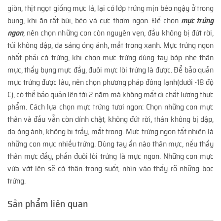
giòn, thịt ngọt giống mực lá, lại có lớp trứng mịn béo ngậy ở trong
bụng, khi ăn rất bùi, béo và cực thơm ngon. Để chọn
mực trứng
ngon
, nên chọn những con còn nguyên vẹn, đầu không bị đứt rời,
túi không dập, da sáng óng ánh, mắt trong xanh. Mực trứng ngon
nhất phải có trứng, khi chọn mực trứng dùng tay bóp nhẹ thân
mực, thấy bụng mực đầy, đuôi mực lòi trứng là được. Để bảo quản
mực trứng được lâu, nên chọn phương pháp đông lạnh(dưới -18 độ
C), có thể bảo quản lên tới 2 năm mà không mất đi chất lượng thực
phẩm. Cách lựa chọn mực trứng tươi ngon: Chọn những con mực
thân và đầu vẫn còn dính chặt, không đứt rời, thân không bị dập,
da óng ánh, không bị trầy, mắt trong. Mực trứng ngon tất nhiên là
những con mực nhiều trứng. Dùng tay ấn nào thân mực, nếu thấy
thân mực đầy, phần đuôi lòi trứng là mực ngon. Những con mực
vừa vớt lên sẽ có thân trong suốt, nhìn vào thấy rõ những bọc
trứng.
Sản phẩm liên quan