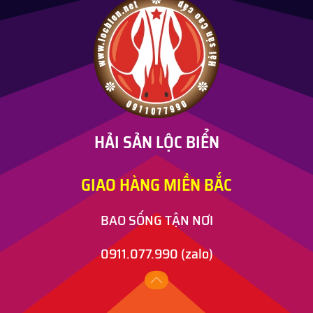
HẢI SẢN LỘC BIỂN
GIAO HÀNG MIỀN BẮC
BAO SỐNG TẬN NƠI
0911.077.990
(zalo)