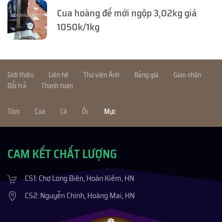
Cua hoàng đế mới ngộp 3,02kg giá
1050k/1kg
Giới thiệu
Liên hệ
Thư viện Ảnh
Bảng giá
Giao nhận
Đổi trả
Thanh toán
Tôm
Cua
Cá
Ốc
Mực
CAM KẾT CHẤT LƯỢNG
CS1: Chợ Long Biên, Hoàn Kiếm, HN
CS2: Nguyễn Chính, Hoàng Mai, HN