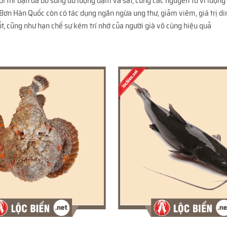
ời thì bạn đã bổ sung đủ lượng đạm và sắt, cùng các nguyên tố vi lượng 
 Bơn Hàn Quốc còn có tác dụng ngăn ngừa ung thư, giảm viêm, giá trị di
 tốt, cũng như hạn chế sự kém trí nhớ của người già vô cùng hiệu quả