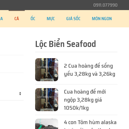
0911.077990
UA
CÁ
ỐC
MỰC
GIÁ SỐC
MÓN NGON
Lộc Biển Seafood
2 Cua hoàng đế sống
yếu 3,28kg và 3,26kg
Cua hoàng đế mới
ngộp 3,28kg giá
1050k/1kg
4 con Tôm hùm alaska