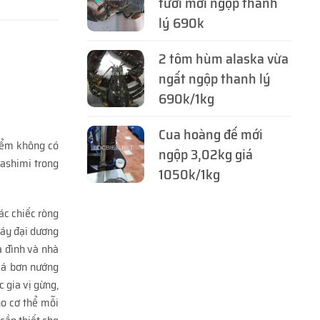
tươi mới ngộp thanh
lý 690k
2 tôm hùm alaska vừa
ngất ngộp thanh lý
690k/1kg
Cua hoàng đế mới
điểm không có
ngộp 3,02kg giá
ashimi trong
1050k/1kg
ác chiếc ròng
 đáy đại dương
a đình và nhà
cá bơn nướng
 gia vị gừng,
ho cơ thể mỗi