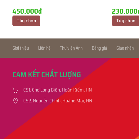
450.000đ
230.000
Tùy chọn
Tùy chọn
Giới thiệu
Liên hệ
Thư viện Ảnh
Bảng giá
Giao nhận
CAM KẾT CHẤT LƯỢNG
CS1: Chợ Long Biên, Hoàn Kiếm, HN
CS2: Nguyễn Chính, Hoàng Mai, HN