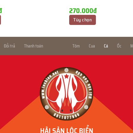
đ
270.000đ
Tùy chọn
Đổi trả
Thanh toán
Tôm
Cua
Cá
Ốc
M
HẢI SẢN LỘC BIỂN