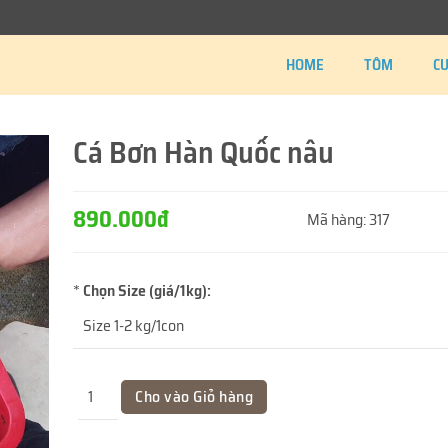
HOME
TÔM
C
Cá Bơn Hàn Quốc nâu
890.000đ
Mã hàng:
317
*
Chọn Size (giá/1kg):