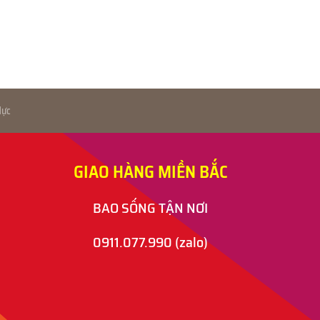
ực
GIAO HÀNG MIỀN BẮC
BAO SỐNG TẬN NƠI
0911.077.990
(zalo)