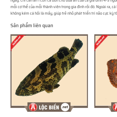
ngày. Chỉ cần ăn 1 con cá bơn cho bữa ăn của cả gia đình 4-5 ngư
mỗi cơ thể của mỗi thành viên trong gia đình rồi đó. Ngoài ra, cá
không kém cá hồi là mấy, giúp trẻ nhỏ phát triển trí não cực kỳ
Sản phẩm liên quan