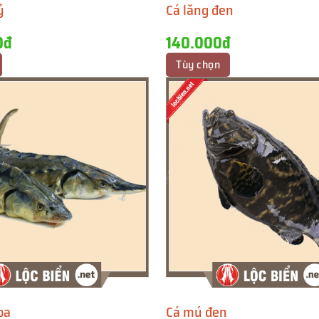
ỷ
Cá lăng đen
0đ
140.000đ
Tùy chọn
pa
Cá mú đen