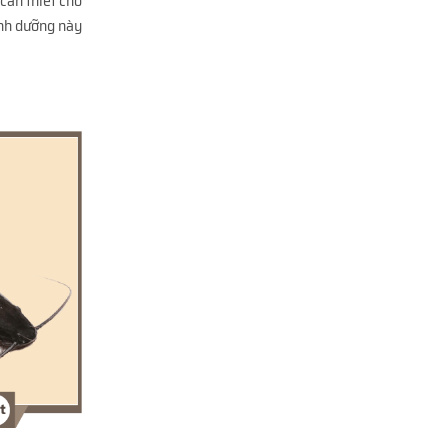
cần thiết cho
nh dưỡng này