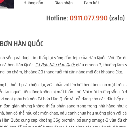
Hướng dẫn
Giao nhận
Cam kết
Hotline:
0911.077.990
(zalo)
 BƠN HÀN QUỐC
inh sống và được tìm thấy tại vùng đảo Jeju của Hàn Quốc. Với đặc 
a cá bơn Hàn Quốc.
Cá Bơn Nâu Hàn Quốc
giàu omega 3, thường làm s
 lớn chậm, khoảng 20 tháng tuổi thì cân nặng mới đạt khoảng 2kg.
ang bị thiết bị câu hiện đại, vừa phải vớt lên bờ theo từng con một trên c
bơn đến tay người tiêu dùng không bị mất thẩm mỹ. Với môi trường sống là
ó vị ngọt (như bơ) nên Cá bơn Hàn Quốc rất dễ dàng cho các đầu bếp gi
ón đơn giản nhưng không thiếu phần sang trọng trong nhà hàng như: 
nhà, bạn có thể nấu các món cháo, nấu canh chua hay nướng giòn với các
n Hàn Quốc cung cấp khoảng 35g protein, bổ sung omega-3 vừa đủ c