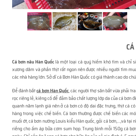
CÁ
Cá bơn nâu Hàn Quốc
là một loại cá quý hiếm khó tìm và chỉ s
xương dăm và phần thịt rất ngon nên được nhiều người tìm mu
các nhà hàng lớn. Sở dĩ cá Bơn Hàn Quốc có giá thành cao do chúng
Để đánh bắt
cá bơn Hàn Quốc
, các người thợ săn bắt vừa phải tr
rọc riêng lẻ, kiêng cố để đảm bảo chất lượng lớp da của cá 
quanh năm lạnh giá nên ở cá bơn có độ dai đặc trưng, thịt cá c
hàng trong việc chế biến. Cá bơn thường được chế biến các m
muối ớt, cá bơn nướng Louis kiểu Hàn quốc, gỏi cá bơn,…,và tại 
riềng cho ấm áp bữa cơm sum họp. Trung bình mỗi 150g cá bơ