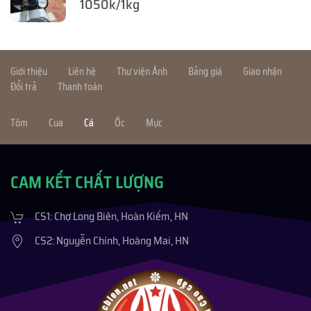
1050k/1kg
Giới thiệu
Liên hệ
Thư viện Ảnh
Bảng giá
Giao nhận
Đổi trả
Thanh toán
Tôm
Cua
Cá
Ốc
Mực
CAM KẾT CHẤT LƯỢNG
CS1: Chợ Long Biên, Hoàn Kiếm, HN
CS2: Nguyễn Chính, Hoàng Mai, HN