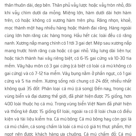
thân thuôn dài, dẹp bên. Thân phủ vảy lược hoặc vảy tròn nhỏ, đôi
khi vảy chìm dưới da mỏng. Miệng lớn, hàm dưới dài hơn hàm
trên, có hoặc không có xương hàm trên phụ. Răng nhọn, khoẻ,
mọc thành một hay nhiều hàng hoặc thành đai răng. Hàng ngoài
cùng lớn hơn răng các hàng trong. Hầu hết các loài đều có răng
nanh. Xương nắp mang chính có 1 tới 3 gai dẹt. Mép sau xương nắp
mang trước hình răng cưa hoặc có gai nhỏ. Vây lưng dài liên tục
hoặc tách thành hai vây riêng biệt, có 6-15 gai cứng và 10-30 tia
mềm. Vây hậu môn có 3 gai cứng (cá biệt có loài cá mú không có
gai cứng) và có 7-12 tia mểm. Vây bụng nằm ở phần ngực, có 1 gai
cứng và 5 tia mềm. Xương sống nói chung có 24 đốt, nhiều nhất
không quá 35 đốt. Phân loại cá mú (cá song) Đến nay, trong các
vùng biển và đại dương thế giới, đã phát hiện được 75 giống, hơn
400 loài thuộc họ cá mú. Trong vùng biển Việt Nam đã phát hiện
và thống kê được 15 giống 61 loài, ngoài ra có 8 loài chưa có điều
kiện và tài liệu kiểm tra. Cá mú bông: Cá mú bông hay còn gọi là
cá mú chấm, cá song chấm là loài cá mú có giá trị thực phẩm, thịt
ngọt nên được khách hàng ưa chuộng. Cá mú chấm đỏ: Cá mú