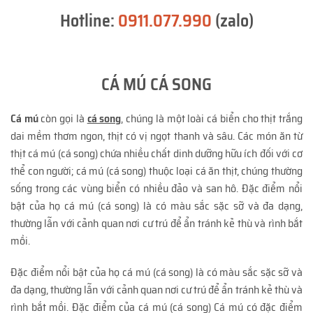
Hotline:
0911.077.990
(zalo)
CÁ MÚ CÁ SONG
Cá mú
còn gọi là
cá song
, chúng là một loài cá biển cho thịt trắng
dai mềm thơm ngon, thịt có vị ngọt thanh và sâu. Các món ăn từ
thịt cá mú (cá song) chứa nhiều chất dinh dưỡng hữu ích đối với cơ
thể con người; cá mú (cá song) thuộc loại cá ăn thịt, chúng thường
sống trong các vùng biển có nhiều đảo và san hô. Đặc điểm nổi
bật của họ cá mú (cá song) là có màu sắc sặc sỡ và đa dạng,
thường lẫn với cảnh quan nơi cư trú để ẩn tránh kẻ thù và rình bắt
mồi.
Đặc điểm nổi bật của họ cá mú (cá song) là có màu sắc sặc sỡ và
đa dạng, thường lẫn với cảnh quan nơi cư trú để ẩn tránh kẻ thù và
rình bắt mồi. Đặc điểm của cá mú (cá song) Cá mú có đặc điểm