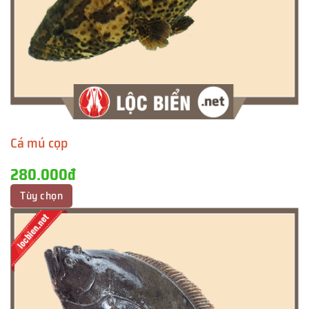
Cá mú cọp
280.000đ
Tùy chọn