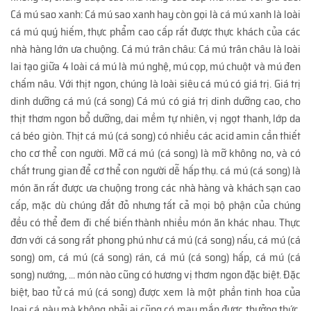
Cá mú sao xanh: Cá mú sao xanh hay còn gọi là cá mú xanh là loài
cá mú quý hiếm, thực phẩm cao cấp rất được thực khách của các
nhà hàng lớn ưa chuộng. Cá mú trân châu: Cá mú trân châu là loài
lai tạo giữa 4 loài cá mú là mú nghệ, mú cọp, mú chuột và mú đen
chấm nâu. Với thịt ngon, chúng là loài siêu cá mú có giá trị. Giá trị
dinh dưỡng cá mú (cá song) Cá mú có giá trị dinh dưỡng cao, cho
thịt thơm ngon bổ dưỡng, dai mềm tự nhiên, vị ngọt thanh, lớp da
cá béo giòn. Thịt cá mú (cá song) có nhiều các acid amin cần thiết
cho cơ thể con người. Mỡ cá mú (cá song) là mỡ không no, và có
chất trung gian để cơ thể con người dễ hấp thụ. cá mú (cá song) là
món ăn rất được ưa chuộng trong các nhà hàng và khách sạn cao
cấp, mặc dù chúng đắt đỏ nhưng tất cả mọi bộ phận của chúng
đều có thể đem đi chế biến thành nhiều món ăn khác nhau. Thực
đơn với cá song rất phong phú như cá mú (cá song) nấu, cá mú (cá
song) om, cá mú (cá song) rán, cá mú (cá song) hấp, cá mú (cá
song) nướng, ... món nào cũng có hương vị thơm ngon đặc biệt. Đặc
biệt, bao tử cá mú (cá song) được xem là một phần tinh hoa của
loại cá này mà không phải ai cũng có may mắn được thưởng thức.