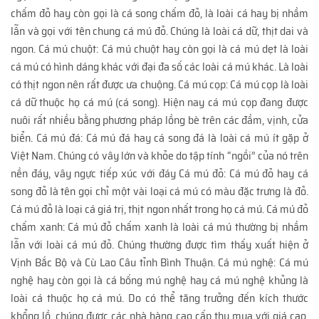
chấm đỏ hay còn gọi là cá song chấm đỏ, là loài cá hay bị nhầm
lẫn và gọi với tên chung cá mú đỏ. Chúng là loài cá dữ, thịt dai và
ngon. Cá mú chuột: Cá mú chuột hay còn gọi là cá mú dẹt là loài
cá mú có hình dáng khác với đại đa số các loài cá mú khác. Là loài
có thịt ngon nên rất được ưa chuộng. Cá mú cọp: Cá mú cọp là loài
cá dữ thuộc họ cá mú (cá song). Hiện nay cá mú cọp đang được
nuôi rất nhiều bằng phương pháp lồng bè trên các đầm, vịnh, cửa
biển. Cá mú đá: Cá mú đá hay cá song đá là loài cá mú ít gặp ở
Việt Nam. Chúng có vây lớn và khỏe do tập tính “ngồi” của nó trên
nền đáy, vây ngực tiếp xúc với đáy Cá mú đỏ: Cá mú đỏ hay cá
song đỏ là tên gọi chỉ một vài loại cá mú có màu đặc trưng là đỏ.
Cá mú đỏ là loại cá giá trị, thịt ngon nhất trong họ cá mú. Cá mú đỏ
chấm xanh: Cá mú đỏ chấm xanh là loài cá mú thường bị nhầm
lẫn với loài cá mú đỏ. Chúng thường được tìm thấy xuất hiện ở
Vịnh Bắc Bộ và Cù Lao Câu tỉnh Bình Thuận. Cá mú nghệ: Cá mú
nghệ hay còn gọi là cá bống mú nghệ hay cá mú nghệ khủng là
loài cá thuộc họ cá mú. Do có thể tăng trưởng đến kích thước
khổng lồ, chúng được các nhà hàng cao cấp thu mua với giá cao.