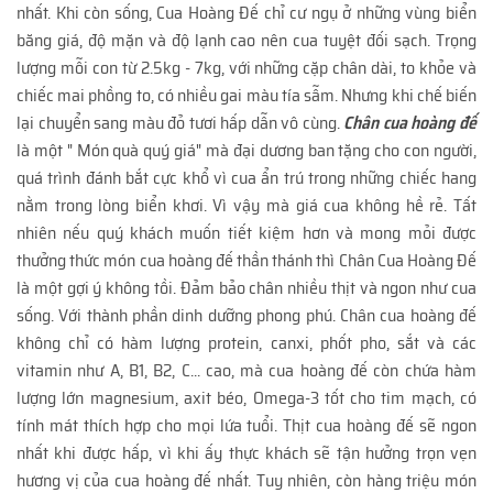
nhất. Khi còn sống, Cua Hoàng Đế chỉ cư ngụ ở những vùng biển
băng giá, độ mặn và độ lạnh cao nên cua tuyệt đối sạch. Trọng
lượng mỗi con từ 2.5kg - 7kg, với những cặp chân dài, to khỏe và
chiếc mai phồng to, có nhiều gai màu tía sẫm. Nhưng khi chế biến
lại chuyển sang màu đỏ tươi hấp dẫn vô cùng.
Chân cua hoàng đế
là một " Món quà quý giá" mà đại dương ban tặng cho con người,
quá trình đánh bắt cực khổ vì cua ẩn trú trong những chiếc hang
nằm trong lòng biển khơi. Vì vậy mà giá cua không hề rẻ. Tất
nhiên nếu quý khách muốn tiết kiệm hơn và mong mỏi được
thưởng thức món cua hoàng đế thần thánh thì Chân Cua Hoàng Đế
là một gợi ý không tồi. Đảm bảo chân nhiều thịt và ngon như cua
sống. Với thành phần dinh dưỡng phong phú. Chân cua hoàng đế
không chỉ có hàm lượng protein, canxi, phốt pho, sắt và các
vitamin như A, B1, B2, C... cao, mà cua hoàng đế còn chứa hàm
lượng lớn magnesium, axit béo, Omega-3 tốt cho tim mạch, có
tính mát thích hợp cho mọi lứa tuổi. Thịt cua hoàng đế sẽ ngon
nhất khi được hấp, vì khi ấy thực khách sẽ tận hưởng trọn vẹn
hương vị của cua hoàng đế nhất. Tuy nhiên, còn hàng triệu món