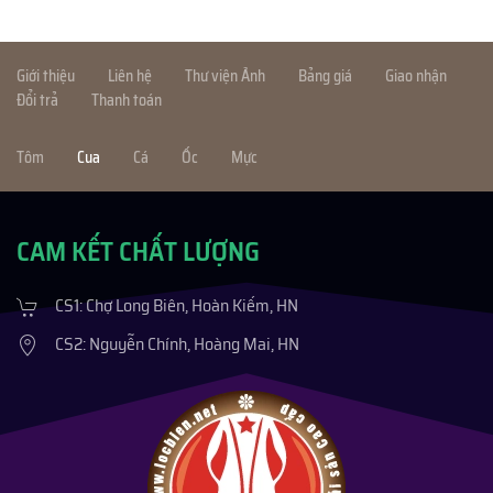
Giới thiệu
Liên hệ
Thư viện Ảnh
Bảng giá
Giao nhận
Đổi trả
Thanh toán
Tôm
Cua
Cá
Ốc
Mực
CAM KẾT CHẤT LƯỢNG
CS1: Chợ Long Biên, Hoàn Kiếm, HN
CS2: Nguyễn Chính, Hoàng Mai, HN