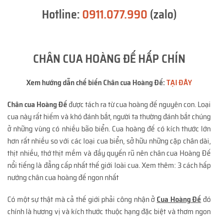
Hotline:
0911.077.990
(zalo)
CHÂN CUA HOÀNG ĐẾ HẤP CHÍN
Xem hướng dẫn chế biến Chân cua Hoàng Đế:
TẠI ĐÂY
Chân cua Hoàng Đế
được tách ra từ cua hoàng đế nguyên con. Loại
cua này rất hiếm và khó đánh bắt, người ta thường đánh bắt chúng
ở những vùng có nhiều bão biển. Cua hoàng đế có kích thước lớn
hơn rất nhiều so với các loại cua biển, sở hữu những cặp chân dài,
thịt nhiều, thớ thịt mềm và đầy quyến rũ nên chân cua Hoàng Đế
nổi tiếng là đẳng cấp nhất thế giới loài cua. Xem thêm: 3 cách hấp
nướng chân cua hoàng đế ngon nhất
Có một sự thật mà cả thế giới phải công nhận ở
Cua Hoàng Đế
đó
chính là hương vị và kích thước thuộc hạng đặc biệt và thơm ngon