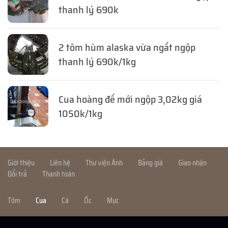
thanh lý 690k
2 tôm hùm alaska vừa ngất ngộp
thanh lý 690k/1kg
Cua hoàng đế mới ngộp 3,02kg giá
1050k/1kg
Giới thiệu
Liên hệ
Thư viện Ảnh
Bảng giá
Giao nhận
Đổi trả
Thanh toán
Tôm
Cua
Cá
Ốc
Mực