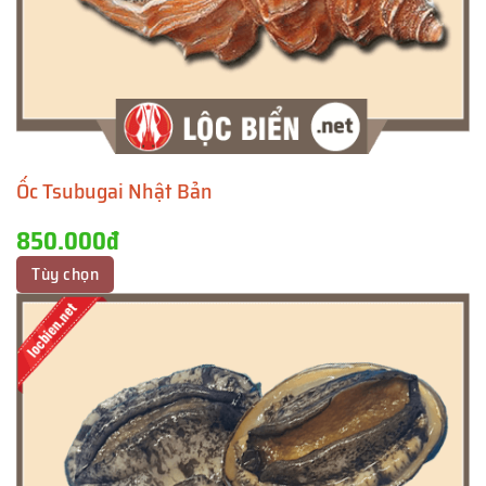
Ốc Tsubugai Nhật Bản
850.000đ
Tùy chọn