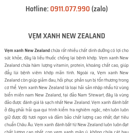
Hotline:
0911.077.990
(zalo)
VẸM XANH NEW ZEALAND
Vẹm xanh New Zealand
chứa rất nhiều chất dinh dưỡng có lợi cho
sức khỏe, đây là liều thuốc chống lại bệnh khớp. Vẹm xanh New
Zealand chứa hàm lượng vitamin, protein, khoáng chất cao, giúp
đẩy lùi bệnh viêm khớp mãn tính. Ngoài ra, Vẹm xanh New
Zealand còn giúp giảm đau, hồi phục phần sụn bị tổn thương trong
cơ thể. Vẹm xanh New Zealand là loại hải sản nhập nhẩu từ vùng
biển miền nam New Zealand, tại đảo Nam Stewart, đây là vùng
đảo được đánh giá là sạch nhất New Zealand. Vẹm xanh đánh bắt
ở đây phải trải qua qui trình kiểm tra nghiêm ngặc, nên luôn luôn
giữ được độ tươi ngon và đảm bảo chất lượng cao nhất, đạt tiêu
chuẩn Châu Âu. Vẹm xanh đánh bắt từ New Zealand luôn luôn đạt
chất lượng cao nhất, con vẹm xanh mập ú, không chứa cát hay