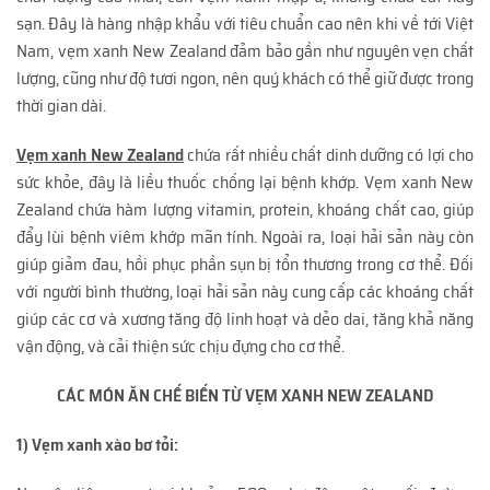
sạn. Đây là hàng nhập khẩu với tiêu chuẩn cao nên khi về tới Việt
Nam, vẹm xanh New Zealand đảm bảo gần như nguyên vẹn chất
lượng, cũng như độ tươi ngon, nên quý khách có thể giữ được trong
thời gian dài.
Vẹm xanh New Zealand
chứa rất nhiều chất dinh dưỡng có lợi cho
sức khỏe, đây là liều thuốc chống lại bệnh khớp. Vẹm xanh New
Zealand chứa hàm lượng vitamin, protein, khoáng chất cao, giúp
đẩy lùi bệnh viêm khớp mãn tính. Ngoài ra, loại hải sản này còn
giúp giảm đau, hồi phục phần sụn bị tổn thương trong cơ thể. Đối
với người bình thường, loại hải sản này cung cấp các khoáng chất
giúp các cơ và xương tăng độ linh hoạt và dẻo dai, tăng khả năng
vận động, và cải thiện sức chịu đựng cho cơ thể.
CÁC MÓN ĂN CHẾ BIẾN TỪ VẸM XANH NEW ZEALAND
1) Vẹm xanh xào bơ tỏi: