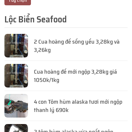
Tùy chọn
Lộc Biển Seafood
2 Cua hoàng đế sống yếu 3,28kg và
3,26kg
Cua hoàng đế mới ngộp 3,28kg giá
1050k/1kg
4 con Tôm hùm alaska tươi mới ngộp
thanh lý 690k
2 tôm hùm alaska vừa ngất ngộp