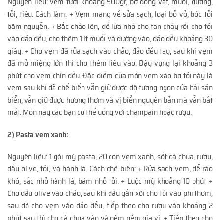
Nguyên liệu: vẹm tươi khoảng 500gr, bơ động vật, muối, đường,
tỏi, tiêu. Cách làm: + Vẹm mang về sửa sạch, loại bỏ vỏ, bóc tỏi
băm nguyễn. + Bắc chảo lên, để lửa nhỏ cho tan chảy rồi cho tỏi
vào đảo đều, cho thêm 1 ít muối và đường vào, đảo đều khoảng 30
giây. + Cho vẹm đã rửa sạch vào chảo, đảo đều tay, sau khi vẹm
đã mở miệng lớn thì cho thêm tiêu vào. Đậy vụng lại khoảng 3
phút cho vẹm chín đều. Đặc điểm của món vẹm xào bơ tỏi này là
vẹm sau khi đã chế biến vẫn giữ được độ tương ngon của hải sản
biển, vẫn giữ được hương thơm và vị biển nguyên bản mà vẫn bắt
mắt. Món này các bạn có thể uống với champain hoặc rượu.
2) Pasta vẹm xanh:
Nguyên liệu: 1 gói mỳ pasta, 20 con vẹm xanh, sốt cà chua, rượu,
dầu olive, tỏi, và hành lá. Cách chế biến: + Rửa sạch vẹm, để ráo
khô, sắc nhỏ hành lá, băm nhỏ tỏi. + Luộc mỳ khoảng 10 phút +
Cho dầu olive vào chảo, sau khi dầu gần xôi cho tỏi vào phi thơm,
sau đó cho vẹm vào đảo đều, tiếp theo cho rượu vào khoảng 2
phút sau thì cho cà chua vào và nêm nếm gia vị. + Tiếp theo cho