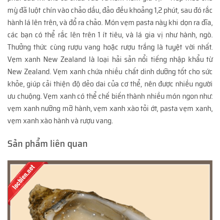
mỳ đã luột chín vào chảo dầu, đảo đều khoảng 1,2 phút, sau đó rắc
hành lá lên trên, và đổ ra chảo. Món vẹm pasta này khi dọn ra đĩa,
các bạn có thể rắc lên trên 1 ít tiêu, và lá gia vị như hành, ngò.
Thưởng thức cùng rượu vang hoặc rượu trắng là tuyệt vời nhất.
Vẹm xanh New Zealand là loại hải sản nổi tiếng nhập khẩu từ
New Zealand. Vẹm xanh chứa nhiều chất dinh dưỡng tốt cho sức
khỏe, giúp cải thiện độ dẻo dai của cơ thể, nên được nhiều người
ưu chuộng. Vẹm xanh có thể chế biến thành nhiều món ngon như:
vẹm xanh nưỡng mỡ hành, vẹm xanh xào tỏi ớt, pasta vẹm xanh,
vẹm xanh xào hành và rượu vang.
Sản phẩm liên quan