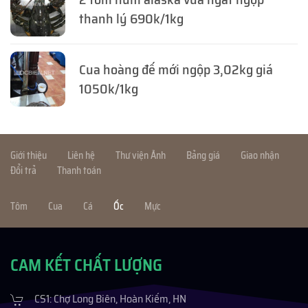
thanh lý 690k/1kg
Cua hoàng đế mới ngộp 3,02kg giá
1050k/1kg
Giới thiệu
Liên hệ
Thư viện Ảnh
Bảng giá
Giao nhận
Đổi trả
Thanh toán
Tôm
Cua
Cá
Ốc
Mực
CAM KẾT CHẤT LƯỢNG
CS1: Chợ Long Biên, Hoàn Kiếm, HN