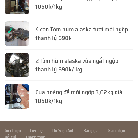
1050k/1kg
4 con Tôm hùm alaska tươi mới ngộp
thanh lý 690k
2 tôm hùm alaska vừa ngất ngộp
thanh lý 690k/1kg
Cua hoàng đế mới ngộp 3,02kg giá
1050k/1kg
Giới thiệu
Liên hệ
Thư viện Ảnh
Bảng giá
Giao nhận
Đổi trả
Thanh toán