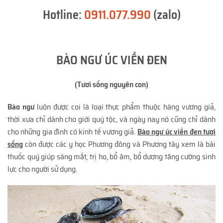
Hotline:
0911.077.990
(zalo)
BÀO NGƯ ÚC VIỀN ĐEN
(Tươi sống nguyên con)
Bào ngư
luôn được coi là loại thực phẩm thuộc hàng vương giả,
thời xưa chỉ dành cho giới quý tộc, và ngày nay nó cũng chỉ dành
cho những gia đình có kinh tế vương giả.
Bào ngư úc viền đen tươi
sống
còn được các y học Phương đông và Phương tây xem là bài
thuốc quý giúp sáng mắt, trị ho, bổ âm, bổ dương tăng cường sinh
lực cho người sử dụng.