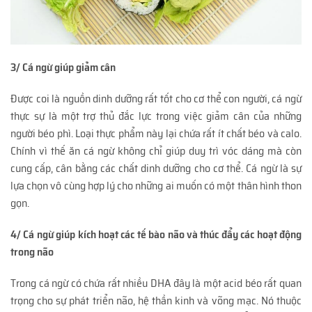
3/ Cá ngừ giúp giảm cân
Được coi là nguồn dinh dưỡng rất tốt cho cơ thể con người, cá ngừ
thực sự là một trợ thủ đắc lực trong việc giảm cân của những
người béo phì. Loại thực phẩm này lại chứa rất ít chất béo và calo.
Chính vì thế ăn cá ngừ không chỉ giúp duy trì vóc dáng mà còn
cung cấp, cân bằng các chất dinh dưỡng cho cơ thể. Cá ngừ là sự
lựa chọn vô cùng hợp lý cho những ai muốn có một thân hình thon
gọn.
4/ Cá ngừ giúp kích hoạt các tế bào não và thúc đẩy các hoạt động
trong não
Trong cá ngừ có chứa rất nhiều DHA đây là một acid béo rất quan
trọng cho sự phát triển não, hệ thần kinh và võng mạc. Nó thuộc