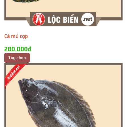
Cá mú cọp
280.000đ
Tùy chọn