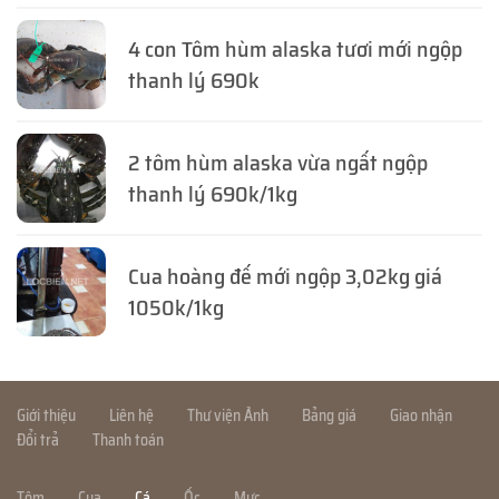
4 con Tôm hùm alaska tươi mới ngộp
thanh lý 690k
2 tôm hùm alaska vừa ngất ngộp
thanh lý 690k/1kg
Cua hoàng đế mới ngộp 3,02kg giá
1050k/1kg
Giới thiệu
Liên hệ
Thư viện Ảnh
Bảng giá
Giao nhận
Đổi trả
Thanh toán
Tôm
Cua
Cá
Ốc
Mực