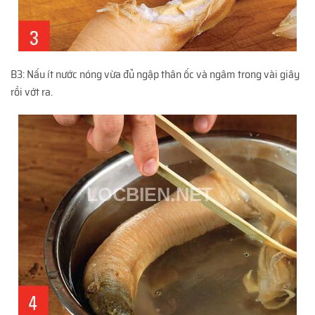
B3: Nấu ít nước nóng vừa đủ ngập thân ốc và ngâm trong vài giây
rồi vớt ra.