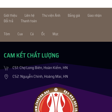
Giới thiệu
Liên hệ
Thư viện Ảnh
Bảng giá
Giao nhận
Đổi trả
Thanh toán
Tôm
Cua
Cá
Ốc
Mực
CAM KẾT CHẤT LƯỢNG
CS1: Chợ Long Biên, Hoàn Kiếm, HN
CS2: Nguyễn Chính, Hoàng Mai, HN