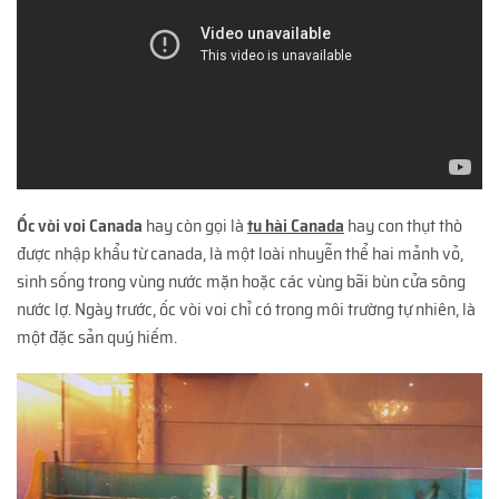
Ốc vòi voi Canada
hay còn gọi là
tu hài Canada
hay con thụt thò
được nhập khẩu từ canada, là một loài nhuyễn thể hai mảnh vỏ,
sinh sống trong vùng nước mặn hoặc các vùng bãi bùn cửa sông
nước lợ. Ngày trước, ốc vòi voi chỉ có trong môi trường tự nhiên, là
một đặc sản quý hiếm.