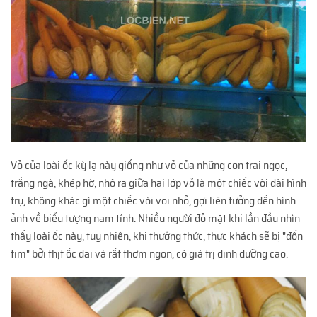
Vỏ của loài ốc kỳ lạ này giống như vỏ của những con trai ngọc,
trắng ngà, khép hờ, nhô ra giữa hai lớp vỏ là một chiếc vòi dài hình
trụ, không khác gì một chiếc vòi voi nhỏ, gợi liên tưởng đến hình
ảnh về biểu tượng nam tính. Nhiều người đỏ mặt khi lần đầu nhìn
thấy loài ốc này, tuy nhiên, khi thưởng thức, thực khách sẽ bị "đốn
tim" bởi thịt ốc dai và rất thơm ngon, có giá trị dinh dưỡng cao.