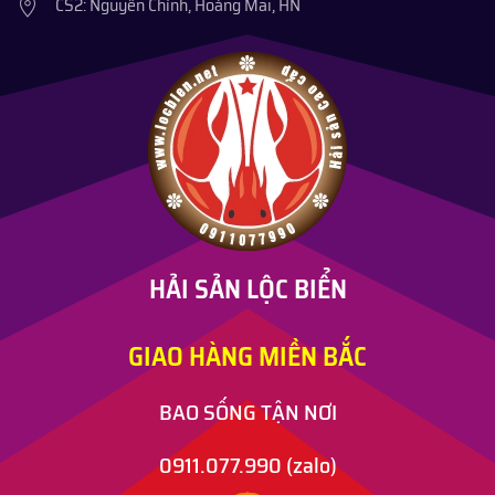
CS2: Nguyễn Chính, Hoàng Mai, HN
HẢI SẢN LỘC BIỂN
GIAO HÀNG MIỀN BẮC
BAO SỐNG TẬN NƠI
0911.077.990
(zalo)