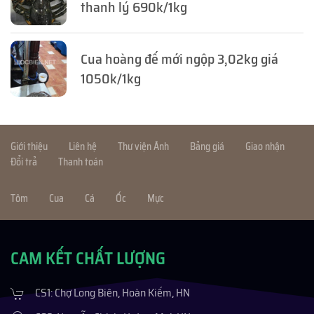
thanh lý 690k/1kg
Cua hoàng đế mới ngộp 3,02kg giá
1050k/1kg
Giới thiệu
Liên hệ
Thư viện Ảnh
Bảng giá
Giao nhận
Đổi trả
Thanh toán
Tôm
Cua
Cá
Ốc
Mực
CAM KẾT CHẤT LƯỢNG
CS1: Chợ Long Biên, Hoàn Kiếm, HN