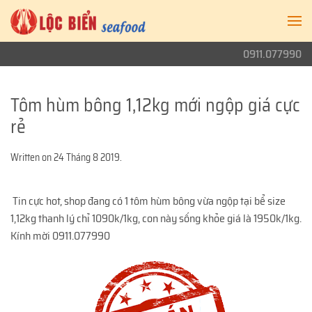
0911.077990
Tôm hùm bông 1,12kg mới ngộp giá cực
rẻ
Written on
24 Tháng 8 2019
.
Tin cực hot, shop đang có 1 tôm hùm bông vừa ngộp tại bể size
1,12kg thanh lý chỉ 1090k/1kg, con này sống khỏe giá là 1950k/1kg.
Kính mời 0911.077990