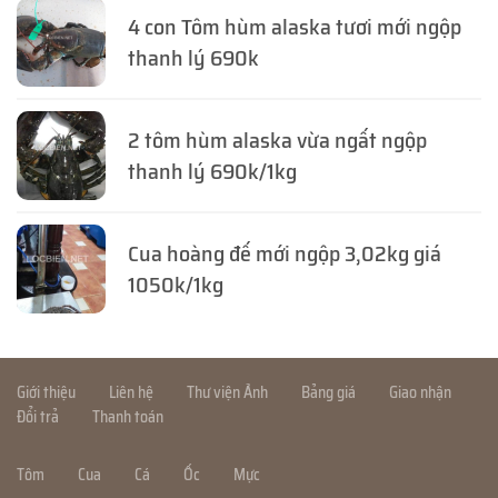
4 con Tôm hùm alaska tươi mới ngộp
thanh lý 690k
2 tôm hùm alaska vừa ngất ngộp
thanh lý 690k/1kg
Cua hoàng đế mới ngộp 3,02kg giá
1050k/1kg
Giới thiệu
Liên hệ
Thư viện Ảnh
Bảng giá
Giao nhận
Đổi trả
Thanh toán
Tôm
Cua
Cá
Ốc
Mực