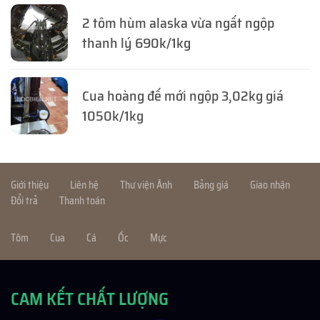
2 tôm hùm alaska vừa ngất ngộp
thanh lý 690k/1kg
Cua hoàng đế mới ngộp 3,02kg giá
1050k/1kg
Giới thiệu
Liên hệ
Thư viện Ảnh
Bảng giá
Giao nhận
Đổi trả
Thanh toán
Tôm
Cua
Cá
Ốc
Mực
CAM KẾT CHẤT LƯỢNG