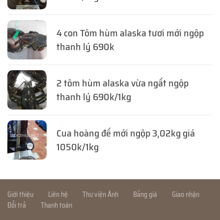
4 con Tôm hùm alaska tươi mới ngộp
thanh lý 690k
2 tôm hùm alaska vừa ngất ngộp
thanh lý 690k/1kg
Cua hoàng đế mới ngộp 3,02kg giá
1050k/1kg
Giới thiệu
Liên hệ
Thư viện Ảnh
Bảng giá
Giao nhận
Đổi trả
Thanh toán