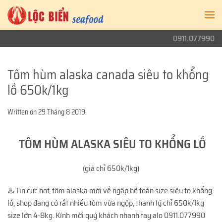
0911.077990
Tôm hùm alaska canada siêu to khổng
lồ 650k/1kg
Written on
29 Tháng 8 2019
.
TÔM HÙM ALASKA SIÊU TO KHỔNG LỒ
(giá chỉ 650k/1kg)
♨️ Tin cực hot, tôm alaska mới về ngập bể toàn size siêu to khổng
lồ, shop đang có rất nhiều tôm vừa ngộp, thanh lý chỉ 650k/1kg
size lớn 4-8kg. Kính mời quý khách nhanh tay alo 0911.077990