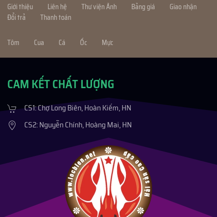
Giới thiệu
Liên hệ
Thư viện Ảnh
Bảng giá
Giao nhận
Đổi trả
Thanh toán
Tôm
Cua
Cá
Ốc
Mực
CAM KẾT CHẤT LƯỢNG
CS1: Chợ Long Biên, Hoàn Kiếm, HN
CS2: Nguyễn Chính, Hoàng Mai, HN